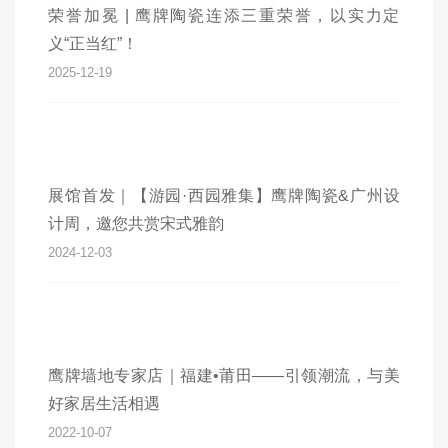
荣誉加冕 | 鹰牌陶瓷连添三重荣誉，以实力定
义“正当红”！
2025-12-19
展馆首发｜【游园·西园雅集】鹰牌陶瓷&广州设
计周，邀您共赏宋式雅韵
2024-12-03
鹰牌墙地专家店｜福建•莆田——引领潮流，与美
好家居生活相遇
2022-10-07