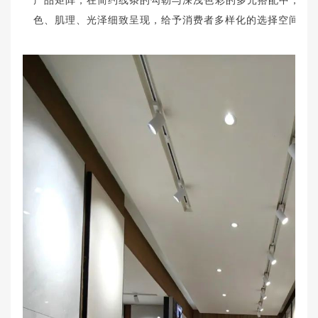
产品矩阵，在简约线条的勾勒与深浅色彩的多元搭配中，最
色、肌理、光泽细致呈现，给予消费者多样化的选择空间。