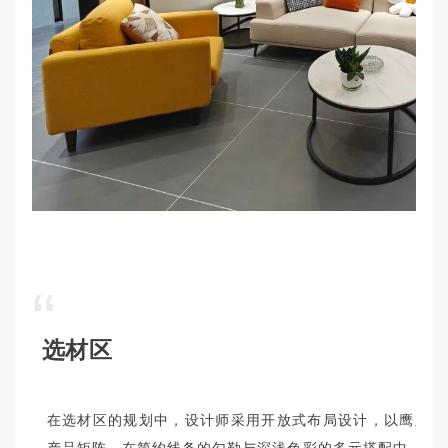
“
选材区
在选材区的规划中，设计师采用开放式布局设计，以鹰牌
鲸