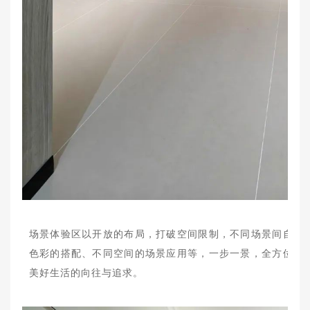
场景体验区以开放的布局，打破空间限制，不同场景间自然
色彩的搭配、不同空间的场景应用等，一步一景，全方位呈
美好生活的向往与追求。