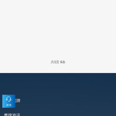
志愿者日丨你可以为公益做一些看得见的事情
今天又是一年志愿者日其实做好事并不需要高大上为公益做一些看得
见的事情你也可以改变世界，为什么不去试试...
立即进入
>
2016-12-05
共
1
页
6
条
走进鹰牌
咨询
鹰牌资讯