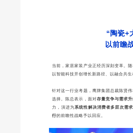
“陶瓷+
以前瞻
当前，家居家装产业正经历深刻变革。随
以智能科技开创增长新路径、以融合共生
针对这一行业考题，鹰牌集团总裁陈贤伟
选择。陈总表示，面对
存量竞争与需求升
力，演进为
系统性解决消费者多层次需
行
的前瞻性战略予以回应。