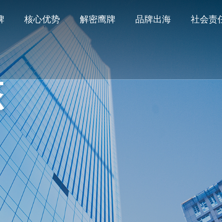
牌
核心优势
解密鹰牌
品牌出海
社会责
态