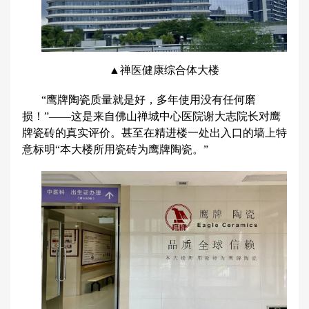
▲禅医健康综合体大楼
“鹰牌陶瓷质量就是好，多年使用没有任何磨
损！”——­­这是来自佛山禅城中心医院谢大志院长对鹰
牌瓷砖的真实评价。甚至在精进楼一处出入口的墙上特
意标明“本大楼所用瓷砖为鹰牌陶瓷。”