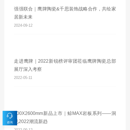
强强联合｜鹰牌陶瓷&千思装饰战略合作，共绘家
居新未来
2024-09-12
走进鹰牌｜2022新锐榜评审团莅临鹰牌陶瓷总部
展厅深入考察
2022-05-11
800X2600mm新品上市｜鲸MAX岩板系列——洞
见2022潮流新趋
咨询
2022-09-12